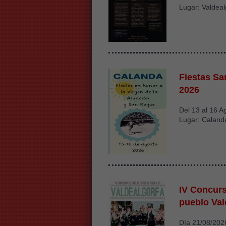
Lugar: Valdeal
Fiestas S
2026
Del 13 al 16 A
Lugar: Caland
IV Concurs
pueblo Val
Día 21/08/202