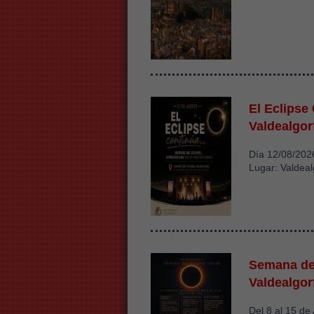
El Eclipse
Valdealgor
Día 12/08/202
Lugar: Valdeal
Semana de 
Valdealgor
Del 8 al 15 de