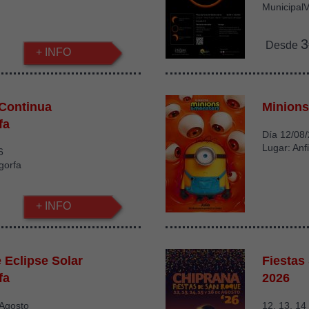
MunicipalV
3
Desde
+ INFO
 Continua
Minions
fa
Día 12/08
Lugar: Anfi
6
gorfa
+ INFO
Eclipse Solar
Fiestas
fa
2026
 Agosto
12, 13, 14