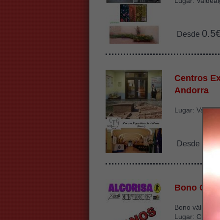
Lugar: Valdeal
0.5
Desde
Centros Ex
Andorra
Lugar: Varios 
2.2
Desde
Bono Cine
Bono válido ha
Lugar: Cine Sa