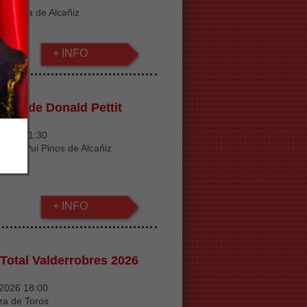
Estanca de Alcañiz
+ INFO
ncia de Donald Pettit
/2026 21:30
itorio Pui Pinos de Alcañiz
+ INFO
 Total Valderrobres 2026
/2026 18:00
za de Toros