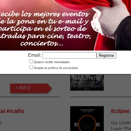
Lugar: La 
COMPRAR
 confianza'
Confere
Email:
6 19:00
Día 11/08
Quiero recibir novedades
alanda
Lugar: Aud
Acepto la
política de privacidad.
+ INFO
al Alcañiz
Eclipse
6
Día 12/08
Lugar: Pla