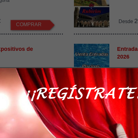
gorfa
€
2
Desde
COMPRAR
positivos de
Entrada
2026
recintos
Lugar: Ch
€
1
Desde
COMPRAR
 Alcor82
I Triatl
Alcañiz
sta Junio del 2023
la Alcor85 Alcorisa
Día 09/08