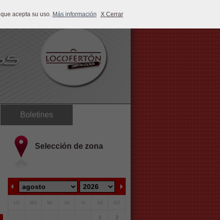
 que acepta su uso.
Más información
X Cerrar
Boletines
Selección de zona
LU
MA
MI
JU
VI
SÁ
DO
1
2