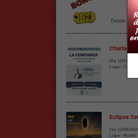
15€
Desde
Charla 'La
Día 10/08/202
Lugar: CBC C
Eclipse Tot
Día 12/08/202
Lugar: Alcañiz