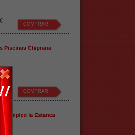
€
COMPRAR
s Piscinas Chiprana
iprana
€
COMPRAR
ón Olímpico la Estanca
/2026