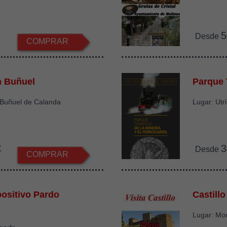
5
Desde
COMPRAR
n Buñuel
Parque 
 Buñuel de Calanda
Lugar: Utri
€
3
Desde
COMPRAR
ositivo Pardo
Castill
Lugar: Mo