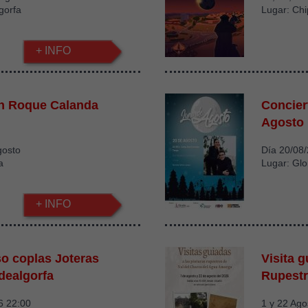
gorfa
Lugar: Ch
+ INFO
an Roque Calanda
Concier
Agosto
gosto
Día 20/08
a
Lugar: Glo
+ INFO
o coplas Joteras
Visita 
dealgorfa
Rupest
6 22:00
1 y 22 Ago