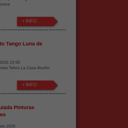
iprana
+ INFO
to Tango Luna de
/2026 22:00
rieta Telmo La Casa Alcañiz
+ INFO
guiada Pinturas
res
sto 2026