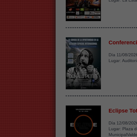
Lugar: La Esta
Conferenci
Día 11/08/202
Lugar: Auditor
Eclipse To
Día 12/08/202
Lugar: Plaza d
MunicipalVald