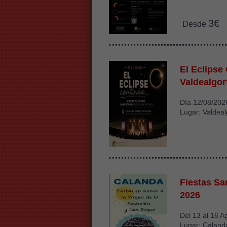
3€
Desde
El Eclipse
Valdealgor
Día 12/08/202
Lugar: Valdeal
Fiestas S
2026
Del 13 al 16 A
Lugar: Caland