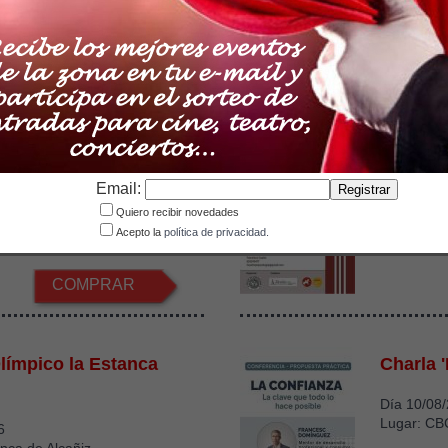
2
Desde
COMPRAR
 Alcor82
II Curso
Arqueol
sta Junio del 2023
Email:
la Alcor85 Alcorisa
Del 3 al 7
Quiero recibir novedades
Lugar: Mol
Acepto la
política de privacidad.
COMPRAR
Olímpico la Estanca
Charla '
Día 10/08
Lugar: CB
6