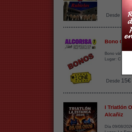
2€
Desde
Bono Cine
Bono válido ha
Lugar: Cine Sa
15€
Desde
I Triatlón 
Alcañiz
Día 09/08/202