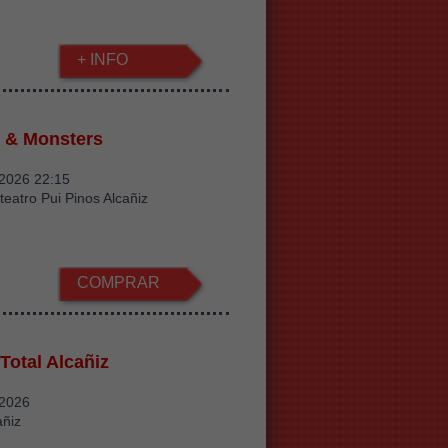
+ INFO
 & Monsters
/2026 22:15
teatro Pui Pinos Alcañiz
COMPRAR
Total Alcañiz
/2026
añiz