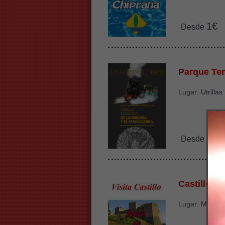
1€
Desde
Parque Tem
Lugar: Utrillas
3€
Desde
Castillo M
Lugar: Mora d