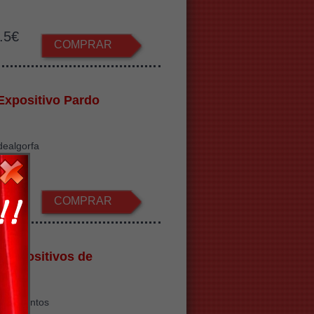
.5€
COMPRAR
Expositivo Pardo
dealgorfa
.5€
COMPRAR
 Expositivos de
a
ios recintos