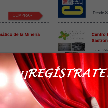
3
Desde
COMPRAR
ático de la Minería
Centro 
Sastrón
Lugar: Val
0
Desde
COMPRAR
ora de Rubielos
Centros
Andorr
e Rubielos
Lugar: Var