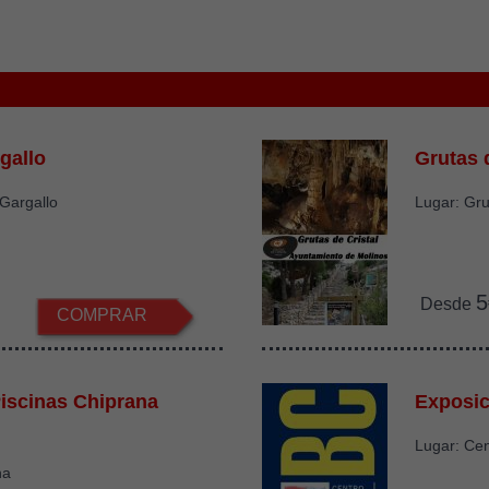
gallo
Grutas 
Gargallo
Lugar: Gru
5
Desde
COMPRAR
iscinas Chiprana
Exposic
Lugar: Ce
na