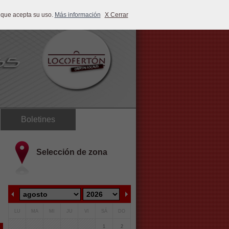
 que acepta su uso.
Más información
X Cerrar
Boletines
Selección de zona
LU
MA
MI
JU
VI
SÁ
DO
1
2