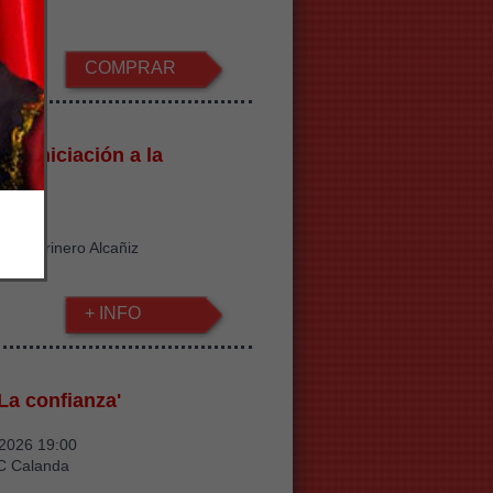
.2€
COMPRAR
 de Iniciación a la
ogía
 Agosto
ino Harinero Alcañiz
+ INFO
La confianza'
/2026 19:00
C Calanda