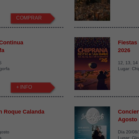
COMPRAR
 Continua
Fiestas
fa
2026
6
12, 13, 14
gorfa
Lugar: Ch
+ INFO
an Roque Calanda
Concier
Agosto
gosto
Día 20/08
a
Lugar: Glo