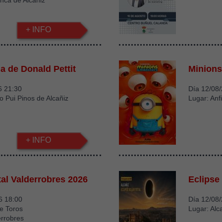
nca de Alcañiz
+ INFO
a de Donald Pettit
Minions
6 21:30
Día 12/08
io Pui Pinos de Alcañiz
Lugar: Anfi
+ INFO
tal Valderrobres 2026
Eclipse 
6 18:00
Día 12/08
e Toros
Lugar: Alc
errobres