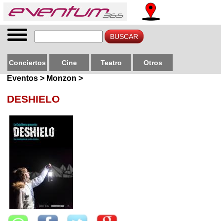
Conciertos
Cine
Teatro
Otros
Eventos > Monzon >
DESHIELO