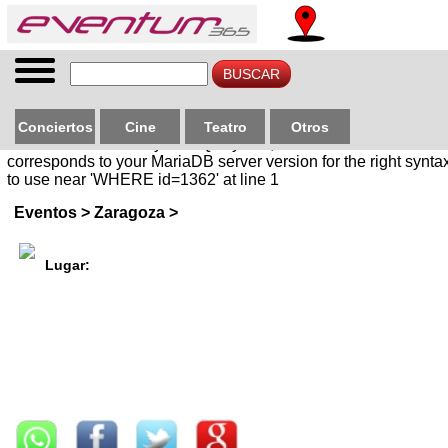
Conciertos
Cine
Teatro
Otros
You have an error in your SQL syntax; check the manual that
corresponds to your MariaDB server version for the right synta
to use near 'WHERE id=1362' at line 1
Eventos > Zaragoza >
Lugar: