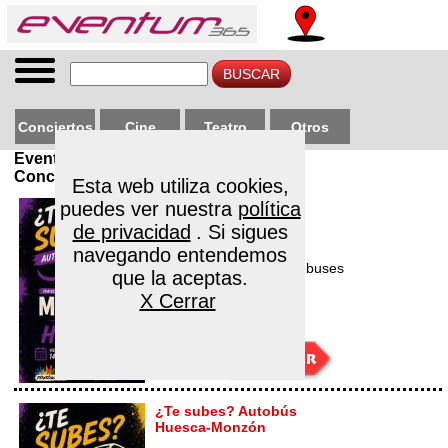
Conciertos
Cine
Teatro
Otros
Eventos > >
Conciertos
Esta web utiliza cookies,
puedes ver nuestra
¿Te subes? Autobús
política
Monzón-Huesca
de privacidad
. Si sigues
navegando entendemos
Día 14/08/2026 22:30
Lugar: Estación de autobuses
que la aceptas.
de Monzón
X Cerrar
€
Desde
¿Te subes? Autobús
Huesca-Monzón