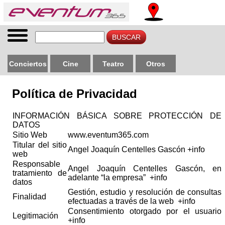
Conciertos
Cine
Teatro
Otros
Política de Privacidad
INFORMACIÓN BÁSICA SOBRE PROTECCIÓN DE
DATOS
Sitio Web
www.eventum365.com
Titular del sitio
Angel Joaquín Centelles Gascón
+info
web
Responsable
Angel Joaquín Centelles Gascón, en
tratamiento de
adelante “la empresa”
+info
datos
Gestión, estudio y resolución de consultas
Finalidad
efectuadas a través de la web
+info
Consentimiento otorgado por el usuario
Legitimación
+info