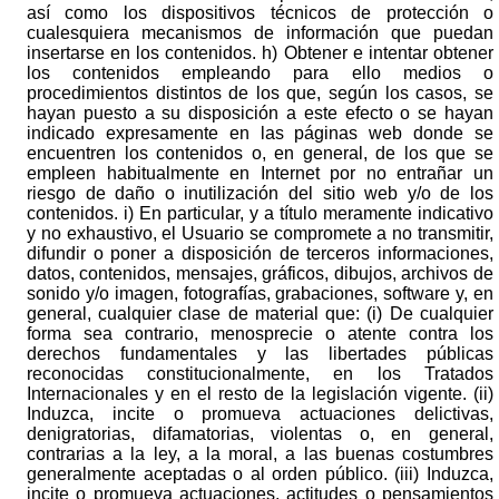
así como los dispositivos técnicos de protección o
cualesquiera mecanismos de información que puedan
insertarse en los contenidos. h) Obtener e intentar obtener
los contenidos empleando para ello medios o
procedimientos distintos de los que, según los casos, se
hayan puesto a su disposición a este efecto o se hayan
indicado expresamente en las páginas web donde se
encuentren los contenidos o, en general, de los que se
empleen habitualmente en Internet por no entrañar un
riesgo de daño o inutilización del sitio web y/o de los
contenidos. i) En particular, y a título meramente indicativo
y no exhaustivo, el Usuario se compromete a no transmitir,
difundir o poner a disposición de terceros informaciones,
datos, contenidos, mensajes, gráficos, dibujos, archivos de
sonido y/o imagen, fotografías, grabaciones, software y, en
general, cualquier clase de material que: (i) De cualquier
forma sea contrario, menosprecie o atente contra los
derechos fundamentales y las libertades públicas
reconocidas constitucionalmente, en los Tratados
Internacionales y en el resto de la legislación vigente. (ii)
Induzca, incite o promueva actuaciones delictivas,
denigratorias, difamatorias, violentas o, en general,
contrarias a la ley, a la moral, a las buenas costumbres
generalmente aceptadas o al orden público. (iii) Induzca,
incite o promueva actuaciones, actitudes o pensamientos