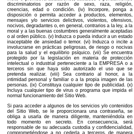
discriminatorios por razón de sexo, raza, religión,
creencias, edad o condición. (iv) Incorpore, ponga a
disposición o permita acceder a productos, elementos,
mensajes y/o servicios delictivos, violentos, ofensivos,
nocivos, degradantes o, en general, contrarios a la ley, a la
moral y a las buenas costumbres generalmente aceptadas
o al orden público. (v) Induzca o pueda inducir a un estado
inaceptable de ansiedad o temor. (vi) Induzca o incite a
involucrarse en prácticas peligrosas, de riesgo o nocivas
para la salud y el equilibrio psíquico. (vii) Se encuentra
protegido por la legislación en materia de protección
intelectual o industrial perteneciente a la EMPRESA o a
terceros sin que haya sido autorizado el uso que se
pretenda realizar. (viii) Sea contrario al honor, a la
intimidad personal y familiar o a la propia imagen de las
personas. (ix) Constituya cualquier tipo de publicidad. (x)
Incluya cualquier tipo de virus o programa que impida el
normal funcionamiento del Sitio Web.
Si para acceder a algunos de los servicios y/o contenidos
del Sitio Web, se le proporcionara una contraseña, se
obliga a usarla de manera diligente, manteniéndola en
todo momento en secreto. En consecuencia, será
responsable de su adecuada custodia y confidencialidad,
comprometiéndose a no cederla a terceros, de manera