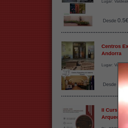
Lugar: Valdeal
0.5
Desde
Centros Ex
Andorra
Lugar: Varios 
2.2
Desde
II Curso de
Arqueolog