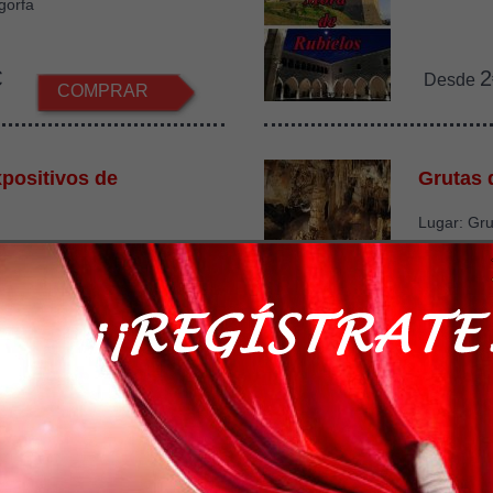
gorfa
€
2
Desde
COMPRAR
positivos de
Grutas 
Lugar: Gru
recintos
€
5
Desde
COMPRAR
 Iniciación a la
I Triatl
ía
Alcañiz