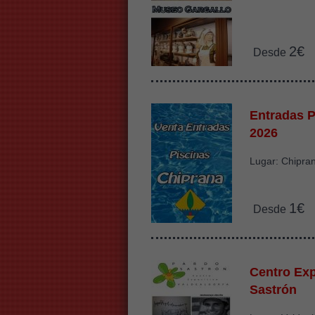
2€
Desde
Entradas P
2026
Lugar: Chipra
1€
Desde
Centro Exp
Sastrón