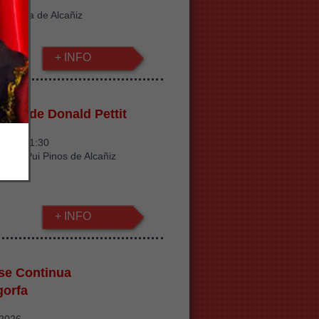
/2026
Estanca de Alcañiz
+ INFO
ncia de Donald Pettit
/2026 21:30
itorio Pui Pinos de Alcañiz
+ INFO
pse Continua
gorfa