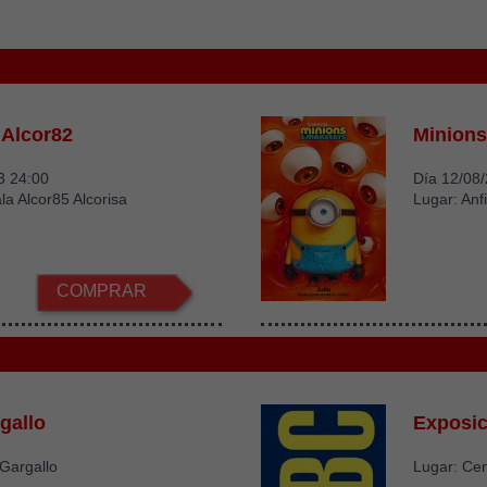
 Alcor82
Minions
3 24:00
Día 12/08
la Alcor85 Alcorisa
Lugar: Anfi
COMPRAR
gallo
Exposic
Gargallo
Lugar: Ce