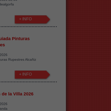
dealgorfa
+ INFO
guiada Pinturas
res
/2026
turas Rupestres Alcañiz
+ INFO
de la Villa 2026
/2026
landa