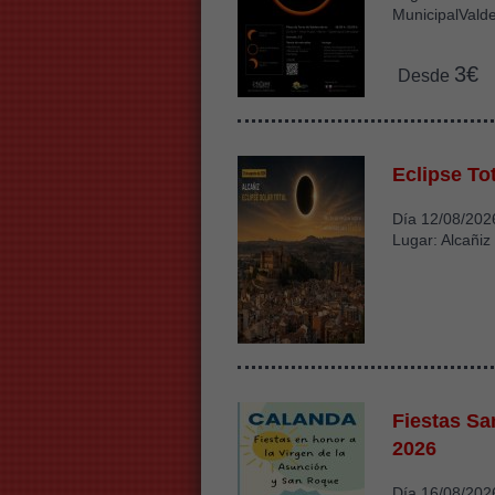
MunicipalVald
3€
Desde
Eclipse Tot
Día 12/08/202
Lugar: Alcañiz
Fiestas S
2026
Día 16/08/202