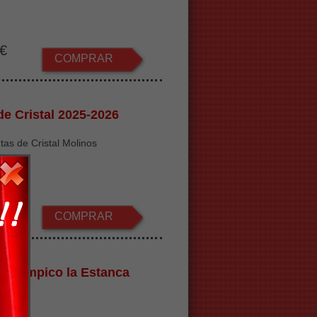
€
COMPRAR
de Cristal 2025-2026
tas de Cristal Molinos
€
COMPRAR
ón Olímpico la Estanca