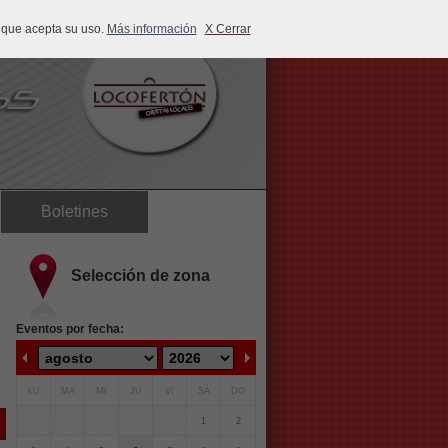
 que acepta su uso.
Más información
X Cerrar
Boletines
Selección de zona
Eventos por fecha:
LU
MA
MI
JU
VI
SÁ
DO
1
2