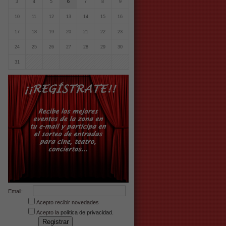
3
4
5
6
7
8
9
10
11
12
13
14
15
16
17
18
19
20
21
22
23
24
25
26
27
28
29
30
31
Email:
Acepto recibir novedades
Acepto la
política de privacidad.