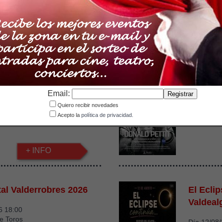
6
Día 09/08
Harinero Alcañiz
Lugar: La 
+ INFO
 confianza'
Confere
Email:
6 19:00
Día 11/08
Quiero recibir novedades
alanda
Lugar: Aud
Acepto la
política de privacidad.
+ INFO
tal Valderrobres 2026
El Ecli
Valdeal
6 18:00
e Toros