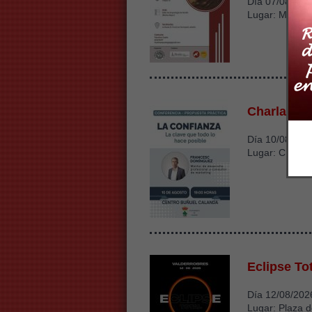
Día 07/08/202
Lugar: Molino 
Charla 'La
Día 10/08/202
Lugar: CBC C
Eclipse To
Día 12/08/202
Lugar: Plaza d