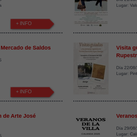
a
Lugar: Val
+ INFO
 Mercado de Saldos
Visita 
Rupest
6
Día 22/08
Lugar: Pin
+ INFO
n de Arte José
Veranos 
Día 29/08
Lugar: Ca
6