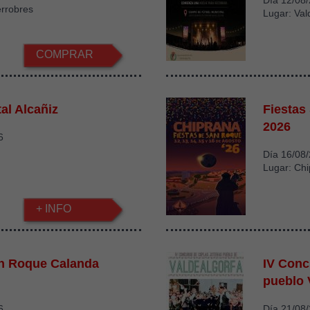
Día 12/08
errobres
Lugar: Val
COMPRAR
al Alcañiz
Fiestas
2026
6
Día 16/08
Lugar: Ch
+ INFO
an Roque Calanda
IV Conc
pueblo 
6
Día 21/08