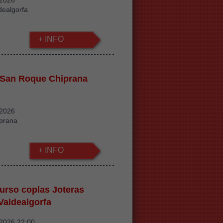
/2026
dealgorfa
+ INFO
 San Roque Chiprana
/2026
iprana
+ INFO
urso coplas Joteras
Valdealgorfa
/2026 22:00