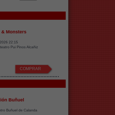
 & Monsters
/2026 22:15
teatro Pui Pinos Alcañiz
COMPRAR
ión Buñuel
ntro Buñuel de Calanda