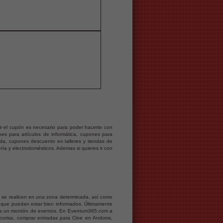
r el cupón es necesario para poder hacerte con
s para artículos de informática, cupones para
da, cupones descuento en talleres y tiendas de
a y electrodomésticos. Ademas si quieres ir con
ue se realicen en una zona determinada, así como
 que puedan estar bien informados. Últimamente
tiva un montón de eventos. En Eventum365.com a
corisa, comprar entradas para Cine en Andorra,