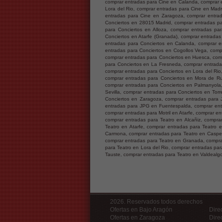
comprar entradas para Cine en Calanda, comprar 
Lora del Rio, comprar entradas para Cine en Mad
entradas para Cine en Zaragoza, comprar entrad
Conciertos en 28015 Madrid, comprar entradas par
para Conciertos en Alloza, comprar entradas par
Conciertos en Atarfe (Granada), comprar entrada
entradas para Conciertos en Calanda, comprar e
entradas para Conciertos en Cogollos Vega, comp
comprar entradas para Conciertos en Huesca, com
para Conciertos en La Fresneda, comprar entrada
comprar entradas para Conciertos en Lora del Ri
comprar entradas para Conciertos en Mora de Rub
comprar entradas para Conciertos en Palmanyola,
Sevilla, comprar entradas para Conciertos en Torr
Conciertos en Zaragoza, comprar entradas para
entradas para JPG en Fuentespalda, comprar entr
comprar entradas para Motril en Atarfe, comprar e
comprar entradas para Teatro en Alcañiz, comprar
Teatro en Atarfe, comprar entradas para Teatro
Carmona, comprar entradas para Teatro en Caspe,
comprar entradas para Teatro en Granada, compra
para Teatro en Lora del Rio, comprar entradas par
Tauste, comprar entradas para Teatro en Valdealgo
2026. Reservados todos derechos
Ofertas en Bajo Aragón
Dire
Ofertas en Zaragoza
Dire