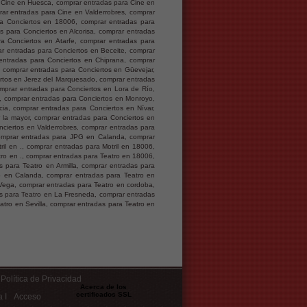
 Cine en Huesca, comprar entradas para Cine en
ar entradas para Cine en Valderrobres, comprar
ra Conciertos en 18006, comprar entradas para
s para Conciertos en Alcorisa, comprar entradas
ra Conciertos en Atarfe, comprar entradas para
r entradas para Conciertos en Beceite, comprar
entradas para Conciertos en Chiprana, comprar
 comprar entradas para Conciertos en Güevejar,
rtos en Jerez del Marquesado, comprar entradas
mprar entradas para Conciertos en Lora de Río,
, comprar entradas para Conciertos en Monroyo,
ia, comprar entradas para Conciertos en Nívar,
 la mayor, comprar entradas para Conciertos en
nciertos en Valderrobres, comprar entradas para
omprar entradas para JPG en Calanda, comprar
l en ., comprar entradas para Motril en 18006,
tro en ., comprar entradas para Teatro en 18006,
s para Teatro en Armilla, comprar entradas para
o en Calanda, comprar entradas para Teatro en
Vega, comprar entradas para Teatro en cordoba,
s para Teatro en La Fresneda, comprar entradas
atro en Sevilla, comprar entradas para Teatro en
Política de Privacidad
Acerca de los
certificados SSL
 I
Acceso