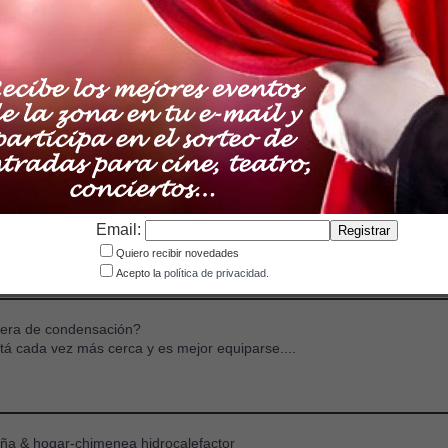
og
 tu vehículo
 tu vehículo sin aditivo químico, respeta el medio ambiente...
 beneficios de la terapia visual
Email:
s visuales a menudo son pasados por alto por parte...
Quiero recibir novedades
Acepto la
política de privacidad.
era de condensación?
stá cada vez más cerca y es mejor equiparse....
eña & hogar-chimenea hidrocalefactor