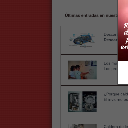
Últimas entradas en nuestro bl
Descarboniza
Descarboniza
Los múltiples
Los problema
¿Porque cald
El invierno e
Caldera de l