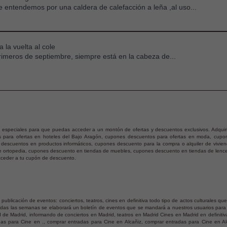
 entendemos por una caldera de calefacción a leña ,al uso...
 la vuelta al cole
rimeros de septiembre, siempre está en la cabeza de...
 especiales para que puedas acceder a un montón de ofertas y descuentos exclusivos. Adquiri
 para ofertas en hoteles del Bajo Aragón, cupones descuentos para ofertas en moda, cupone
escuentos en productos informáticos, cupones descuento para la compra o alquiler de vivien
e ortopedia, cupones descuento en tiendas de muebles, cupones descuento en tiendas de lencerí
acceder a tu cupón de descuento.
blicación de eventos: conciertos, teatros, cines en definitiva todo tipo de actos culturales q
odas las semanas se elaborará un boletín de eventos que se mandará a nuestros usuarios para
 de Madrid, informando de conciertos en Madrid, teatros en Madrid Cines en Madrid en defini
s para Cine en ., comprar entradas para Cine en Alcañiz, comprar entradas para Cine en Al