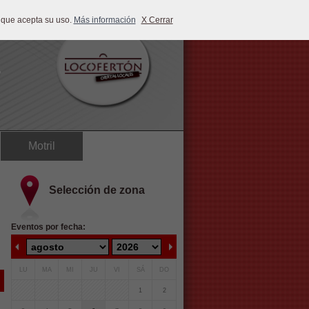
 que acepta su uso.
Más información
X Cerrar
Motril
Selección de zona
Eventos por fecha:
LU
MA
MI
JU
VI
SÁ
DO
1
2