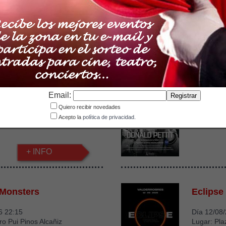
Lugar: Mol
COMPRAR
Olímpico la Estanca
Confere
Email:
Día 11/08
Quiero recibir novedades
Lugar: Aud
6
Acepto la
política de privacidad.
nca de Alcañiz
+ INFO
 Monsters
Eclipse
6 22:15
Día 12/08
ro Pui Pinos Alcañiz
Lugar: Pla