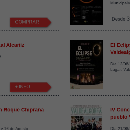
MunicipalV
3
Desde
COMPRAR
al Alcañiz
El Ecli
Valdeal
6
Día 12/08
Lugar: Val
+ INFO
an Roque Chiprana
IV Conc
pueblo 
5 y 16 de Agosto
Día 21/08