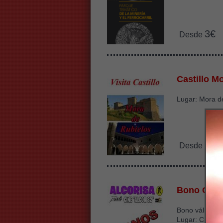
3€
Desde
Castillo M
Lugar: Mora d
2€
Desde
Bono Cine
Bono válido ha
Lugar: Cine Sa