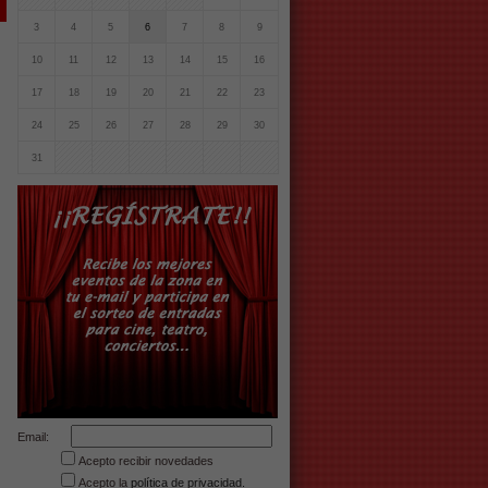
3
4
5
6
7
8
9
10
11
12
13
14
15
16
17
18
19
20
21
22
23
24
25
26
27
28
29
30
31
Email:
Acepto recibir novedades
Acepto la
política de privacidad.