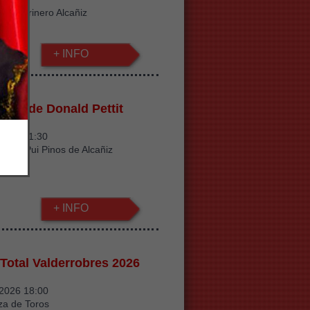
ino Harinero Alcañiz
+ INFO
ncia de Donald Pettit
/2026 21:30
itorio Pui Pinos de Alcañiz
+ INFO
 Total Valderrobres 2026
/2026 18:00
za de Toros