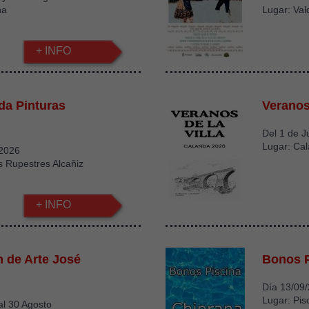
na
Lugar: Val
+ INFO
ada Pinturas
Veranos 
Del 1 de J
Lugar: Ca
 2026
s Rupestres Alcañiz
+ INFO
n de Arte José
Bonos P
Día 13/09
Lugar: Pis
 al 30 Agosto