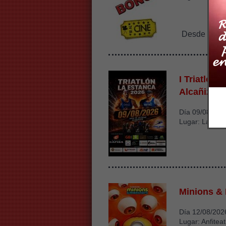
15€
Desde
I Triatlón 
Alcañiz
Día 09/08/202
Lugar: La Esta
Minions &
Día 12/08/202
Lugar: Anfiteat