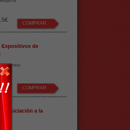
dealgorfa
.5€
COMPRAR
 Expositivos de
a
ios recintos
.2€
COMPRAR
 de Iniciación a la
ogía
 Agosto