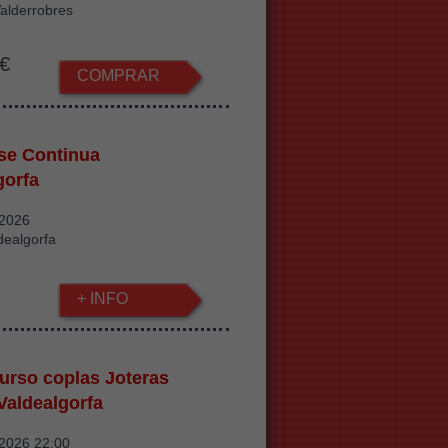
alderrobres
€
COMPRAR
pse Continua
gorfa
/2026
dealgorfa
+ INFO
urso coplas Joteras
Valdealgorfa
/2026 22:00