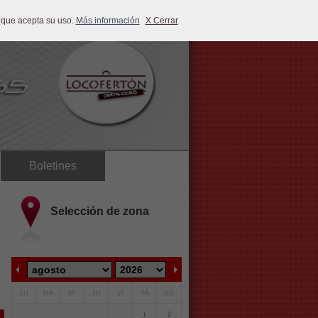
 que acepta su uso.
Más información
X Cerrar
Boletines
Selección de zona
LU
MA
MI
JU
VI
SÁ
DO
1
2