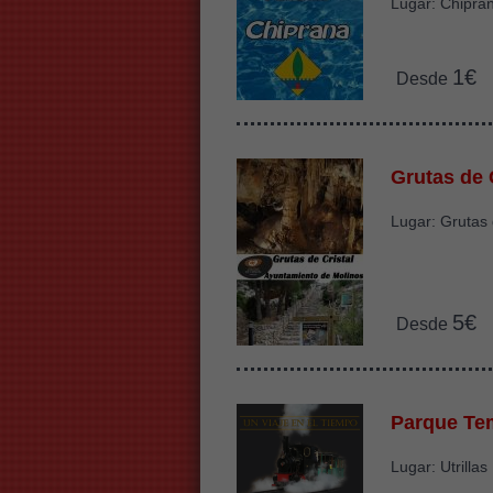
Lugar: Chipra
1€
Desde
Grutas de 
Lugar: Grutas 
5€
Desde
Parque Tem
Lugar: Utrillas