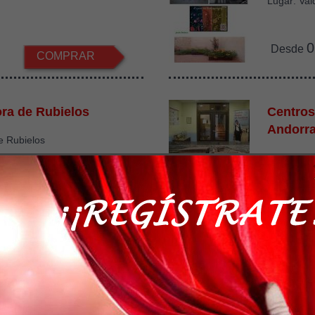
Lugar: Val
0
Desde
COMPRAR
ora de Rubielos
Centros
Andorr
e Rubielos
Lugar: Var
2
Desde
COMPRAR
 Alcor82
II Curso
Arqueol
sta Junio del 2023
la Alcor85 Alcorisa
Del 3 al 7