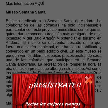
Más Información
AQUÍ
Museo Semana Santa
Espacio dedicado a la Semana Santa de Andorra. La
colaboración de las cofradías ha sido indispensable
para contar con este proyecto museístico, con el que se
quiere dar a conocer la tradición más arraigada de esta
localidad y del Bajo Aragón y potenciar el turismo en
Andorra. El museo se encuentra ubicado en lo que
fuera un almacén municipal, que ha sido rehabilitado y
convertido en un bello edificio civil. En este museo se
pueden ver los diferentes pasos procesionales de cada
una de las cofradías que participan en la Semana
Santa andorrana. La recreación de romper la hora es
otra de las sorpresas que alberga este museo. Así como
los paneles de la Semana Santa de Andorra y la Ruta
del tambor. Otra singularidad de este centro de
interpretación son las piezas etnográficas que han sido
aportadas por las cofradías y particulares. Además se
puede disfurtar de un audioviusual de quince minutos y
alguna sorpresa más...
Más Información
AQUÍ