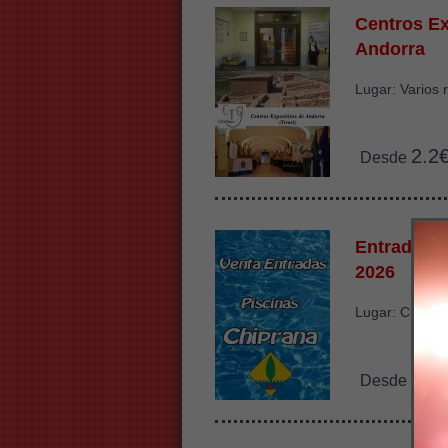
Centros Ex
Andorra
Lugar: Varios 
2.2
Desde
Entradas P
2026
Lugar: Chipra
1€
Desde