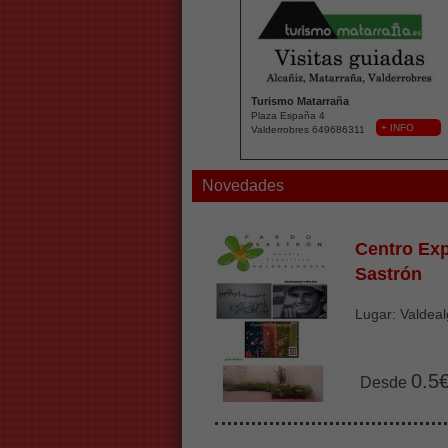
Turismo Matarraña
Plaza España 4
+ INFO
Valderrobres 649686311
Novedades
Centro Exp
Sastrón
Lugar: Valdeal
0.5
Desde