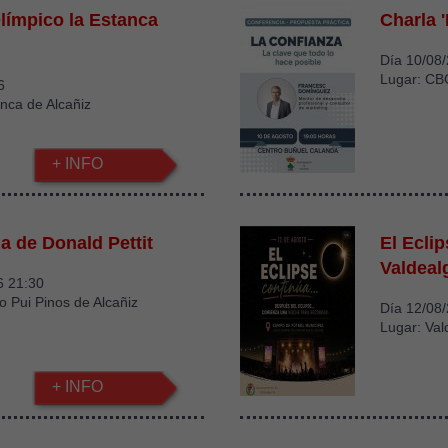
Olímpico la Estanca
Charla '
Día 10/08
Lugar: CB
6
nca de Alcañiz
+ INFO
a de Donald Pettit
El Ecli
Valdeal
6 21:30
io Pui Pinos de Alcañiz
Día 12/08
Lugar: Val
+ INFO