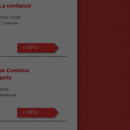
La confianza'
/2026 19:00
C Calanda
+ INFO
pse Continua
gorfa
/2026
dealgorfa
+ INFO