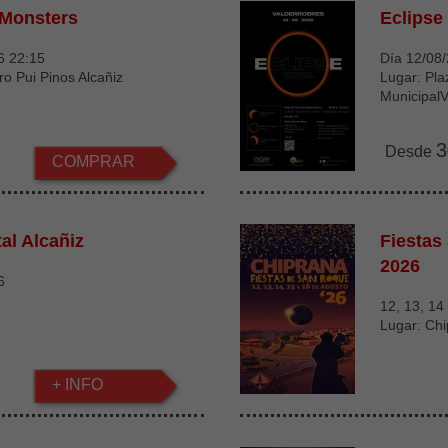
 Monsters
Eclipse
6 22:15
Día 12/08
ro Pui Pinos Alcañiz
Lugar: Pla
MunicipalV
3
Desde
COMPRAR
al Alcañiz
Fiestas
2026
6
12, 13, 14
Lugar: Ch
+ INFO