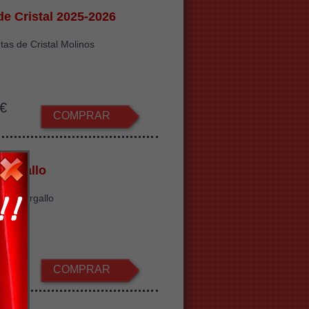
de Cristal 2025-2026
tas de Cristal Molinos
€
COMPRAR
argallo
seo Gargallo
€
COMPRAR