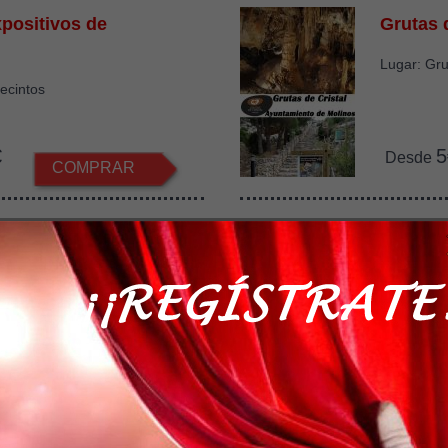
positivos de
Grutas 
Lugar: Gru
recintos
€
5
Desde
COMPRAR
iscinas Chiprana
Museo G
Lugar: Mu
na
2
Desde
COMPRAR