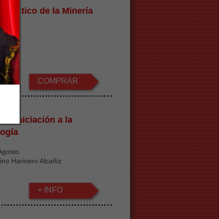
Temático de la Minería
llas
€
COMPRAR
 de Iniciación a la
ogía
 Agosto
ino Harinero Alcañiz
+ INFO