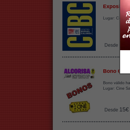
Exposició
Lugar: Centro
3.5
Desde
Bono Cine
Bono válido ha
Lugar: Cine Sa
15€
Desde