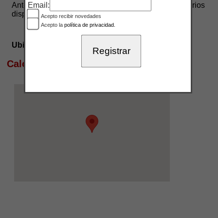
Email:
Antes de comprar consulta los días y horarios
disponibles en el
PDF
Acepto recibir novedades
Acepto la
política de privacidad.
Ubicación:
Calcular ruta