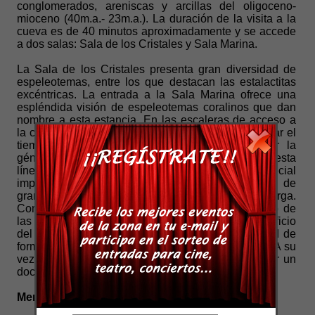
conglomerados, areniscas y arcillas del oligoceno-
mioceno (40m.a.- 23m.a.). La duración de la visita a la
cueva es de 40 minutos aproximadamente y se accede
a dos salas: Sala de los Cristales y Sala Marina.
La Sala de los Cristales presenta gran diversidad de
espeleotemas, entre los que destacan las estalactitas
excéntricas. La entrada a la Sala Marina ofrece una
espléndida visión de espeleotemas coralinos que dan
nombre a esta estancia. En las escaleras de acceso a
la cueva, una línea del tiempo nos invita a interpretar el
tiempo geológico para ayudarnos a comprender la
génesis del paisaje que nos rodea. A mitad de esta
línea del tiempo, la cueva adquiere especial
importancia mediante una exposición fotográfica de
gran formato, como muestra de los tesoros que alberga.
Como complemento, se aconseja visitar el Museo de
las Formaciones en el pueblo de Molinos. En el edificio
del nuevo lavadero, ha sido replicada la diversidad de
formaciones que adornan la Sala de los Cristales. A su
vez un aula de audiovisuales nos invita a apreciar un
documental-spot de la cueva y el pueblo.
Menores de 6 años GRATIS