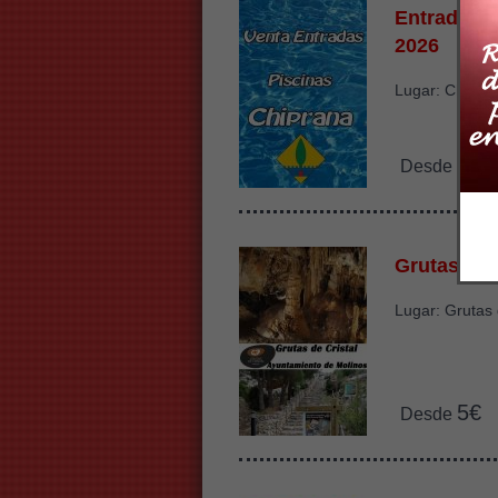
Entradas P
2026
Lugar: Chipra
1€
Desde
Grutas de 
Lugar: Grutas 
5€
Desde