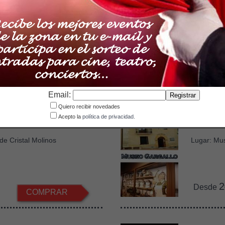
iscinas Chiprana
Centros
Andorr
na
Lugar: Var
2
Desde
COMPRAR
Email:
Quiero recibir novedades
Acepto la
política de privacidad.
Cristal 2025-2026
Museo G
de Cristal Molinos
Lugar: Mu
2
Desde
COMPRAR