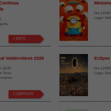
 Continua
Minions
fa
Día 12/08
Lugar: Anfi
6
gorfa
+ INFO
tal Valderrobres 2026
Eclipse 
6 18:00
Día 12/08
e Toros
Lugar: Alc
errobres
COMPRAR