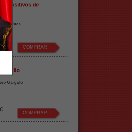
 Expositivos de
a
ios recintos
.2€
COMPRAR
argallo
seo Gargallo
€
COMPRAR