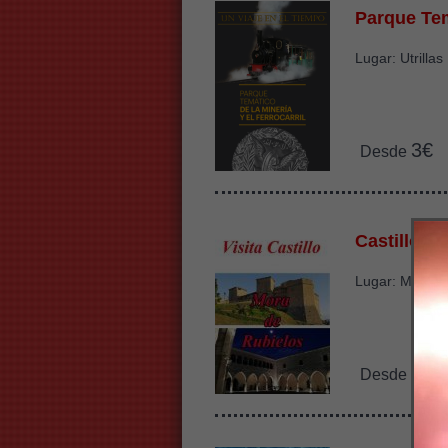
Parque Tem
Lugar: Utrillas
3€
Desde
Castillo M
Lugar: Mora d
2€
Desde