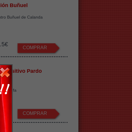
ión Buñuel
ntro Buñuel de Calanda
.5€
COMPRAR
Expositivo Pardo
dealgorfa
.5€
COMPRAR