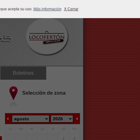
 que acepta su uso.
Más información
X Cerrar
Boletines
Selección de zona
LU
MA
MI
JU
VI
SÁ
DO
1
2