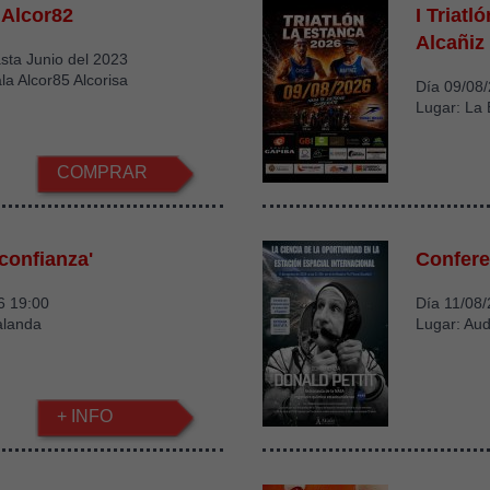
 Alcor82
I Triatl
Alcañiz
sta Junio del 2023
la Alcor85 Alcorisa
Día 09/08
Lugar: La 
COMPRAR
 confianza'
Confere
6 19:00
Día 11/08
alanda
Lugar: Aud
+ INFO