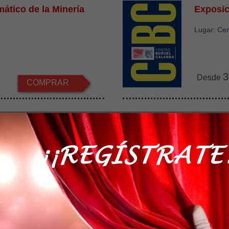
ático de la Minería
Exposic
Lugar: Ce
3
Desde
COMPRAR
ora de Rubielos
Centro 
Sastrón
e Rubielos
Lugar: Val
0
Desde
COMPRAR