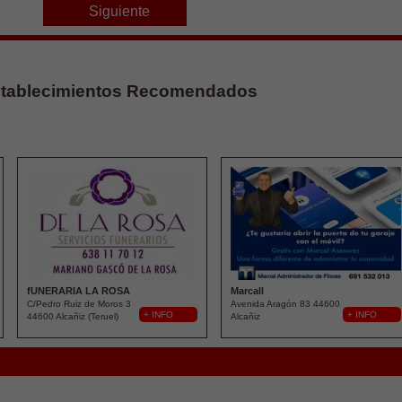
Siguiente
tablecimientos Recomendados
fUNERARIA LA ROSA
Marcall
C/Pedro Ruiz de Moros 3
Avenida Aragón 83 44600
+ INFO
+ INFO
44600 Alcañiz (Teruel)
Alcañiz