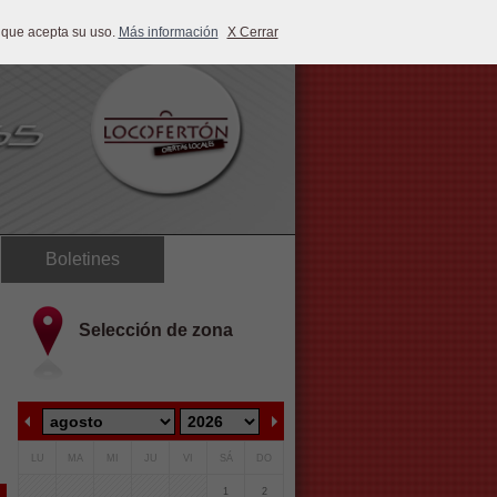
 que acepta su uso.
Más información
X Cerrar
Boletines
Selección de zona
LU
MA
MI
JU
VI
SÁ
DO
1
2