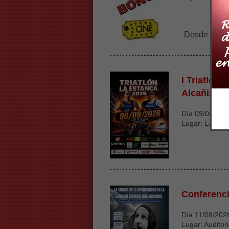
15€
Desde
I Triatlón 
Alcañiz
Día 09/08/202
Lugar: La Esta
Conferenci
Día 11/08/202
Lugar: Auditor