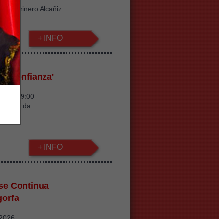
ino Harinero Alcañiz
+ INFO
La confianza'
/2026 19:00
C Calanda
+ INFO
pse Continua
gorfa
/2026