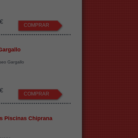
€
COMPRAR
argallo
seo Gargallo
€
COMPRAR
s Piscinas Chiprana