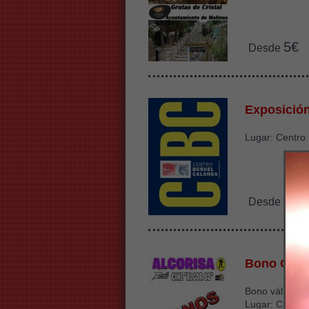
5€
Desde
Exposició
Lugar: Centro
3.5
Desde
Bono Cine
Bono válido ha
Lugar: Cine Sa