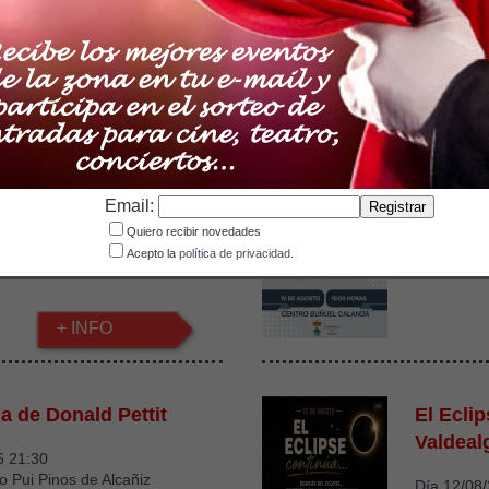
Lugar: Mol
COMPRAR
Olímpico la Estanca
Charla '
Email:
Día 10/08
Quiero recibir novedades
Lugar: CB
6
Acepto la
política de privacidad.
nca de Alcañiz
+ INFO
a de Donald Pettit
El Ecli
Valdeal
6 21:30
io Pui Pinos de Alcañiz
Día 12/08