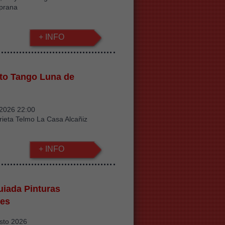
iprana
+ INFO
to Tango Luna de
/2026 22:00
rieta Telmo La Casa Alcañiz
+ INFO
guiada Pinturas
res
sto 2026