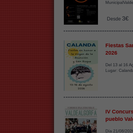
MunicipalVald
3€
Desde
Fiestas S
2026
Del 13 al 16 A
Lugar: Caland
IV Concurs
pueblo Val
Día 21/08/202