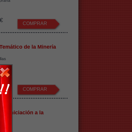
iprana
€
COMPRAR
Temático de la Minería
llas
€
COMPRAR
 de Iniciación a la
ogía
 Agosto