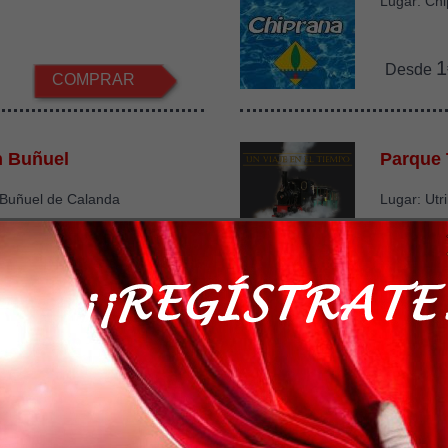
Lugar: Ch
1
Desde
COMPRAR
n Buñuel
Parque 
 Buñuel de Calanda
Lugar: Utri
€
3
Desde
COMPRAR
 Alcor82
II Curso
Arqueol
sta Junio del 2023
la Alcor85 Alcorisa
Del 3 al 7