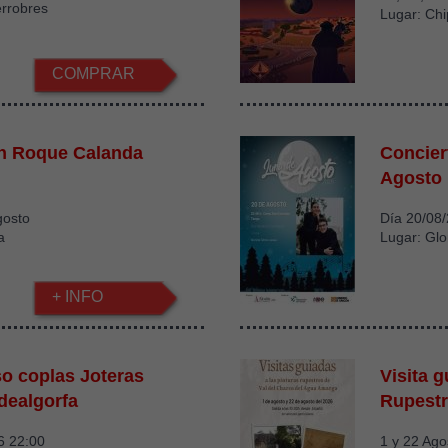
errobres
Lugar: Ch
COMPRAR
an Roque Calanda
Concier
Agosto
gosto
Día 20/08
a
Lugar: Glo
+ INFO
o coplas Joteras
Visita 
dealgorfa
Rupest
6 22:00
1 y 22 Ago