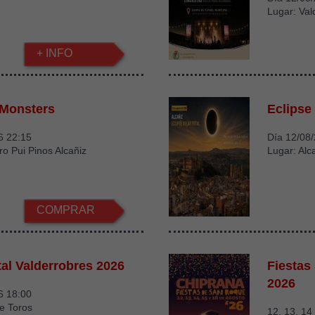
Lugar: Val
+ INFO
 Monsters
Eclipse 
6 22:15
Día 12/08
ro Pui Pinos Alcañiz
Lugar: Alc
COMPRAR
tal Valderrobres 2026
Fiestas
2026
6 18:00
e Toros
12, 13, 14