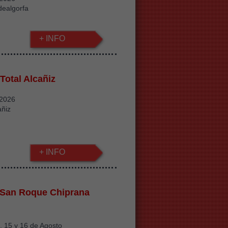
dealgorfa
+ INFO
Total Alcañiz
/2026
añiz
+ INFO
 San Roque Chiprana
 , 15 y 16 de Agosto