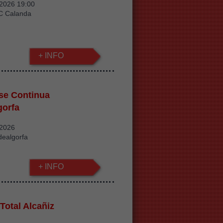
/2026 19:00
C Calanda
+ INFO
pse Continua
gorfa
/2026
dealgorfa
+ INFO
Total Alcañiz