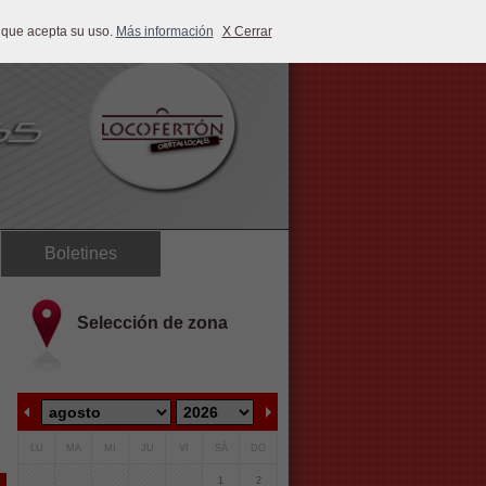
 que acepta su uso.
Más información
X Cerrar
Boletines
Selección de zona
LU
MA
MI
JU
VI
SÁ
DO
1
2