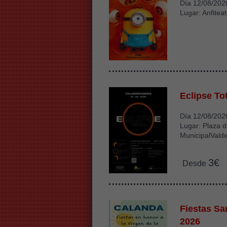
Día 12/08/202
Lugar: Anfiteat
Eclipse To
Día 12/08/202
Lugar: Plaza d
MunicipalVald
3€
Desde
Fiestas S
2026