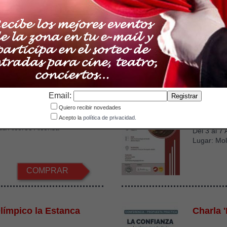
Lugar: Mo
gorfa
€
2
Desde
COMPRAR
Email:
 Alcor82
II Curso
Quiero recibir novedades
Arqueol
sta Junio del 2023
Acepto la
política de privacidad.
la Alcor85 Alcorisa
Del 3 al 7
Lugar: Mol
COMPRAR
Olímpico la Estanca
Charla '