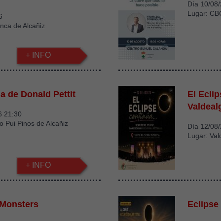
Día 10/08
Lugar: CB
6
nca de Alcañiz
+ INFO
a de Donald Pettit
El Ecli
Valdeal
6 21:30
io Pui Pinos de Alcañiz
Día 12/08
Lugar: Val
+ INFO
 Monsters
Eclipse 