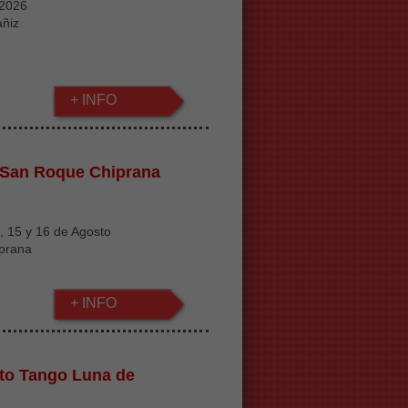
/2026
añiz
+ INFO
 San Roque Chiprana
 , 15 y 16 de Agosto
iprana
+ INFO
to Tango Luna de