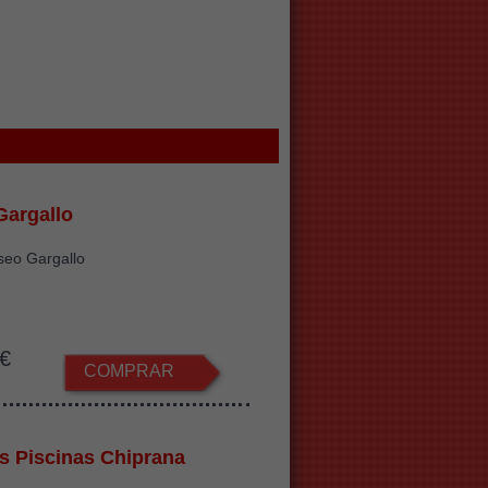
argallo
seo Gargallo
€
COMPRAR
s Piscinas Chiprana