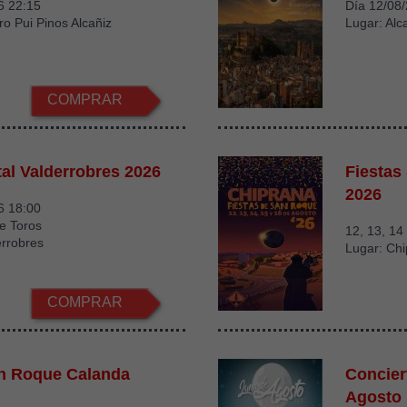
6 22:15
Día 12/08
ro Pui Pinos Alcañiz
Lugar: Alc
COMPRAR
tal Valderrobres 2026
Fiestas
2026
6 18:00
e Toros
12, 13, 14
errobres
Lugar: Ch
COMPRAR
an Roque Calanda
Concier
Agosto