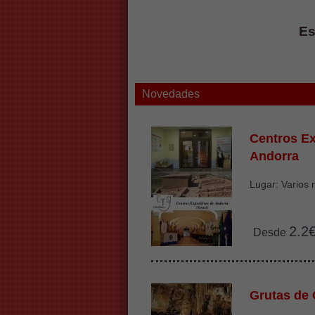
Es
Novedades
Centros Ex
Andorra
Lugar: Varios 
2.2
Desde
Grutas de 