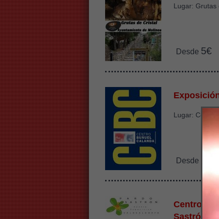
Lugar: Grutas 
5€
Desde
Exposició
Lugar: Centro
3.5
Desde
Centro Exp
Sastrón