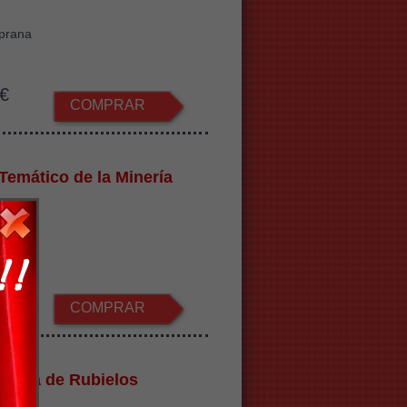
iprana
€
COMPRAR
Temático de la Minería
llas
€
COMPRAR
o Mora de Rubielos