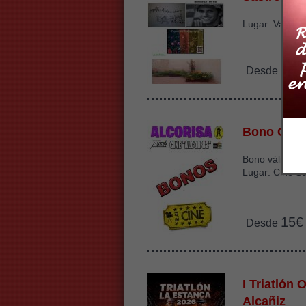
Lugar: Valdeal
0.5
Desde
Bono Cine
Bono válido ha
Lugar: Cine Sa
15€
Desde
I Triatlón 
Alcañiz