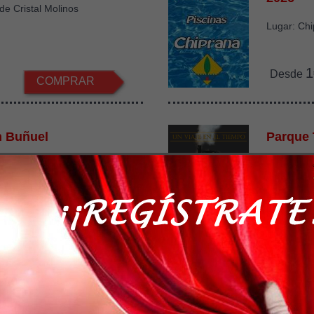
de Cristal Molinos
Lugar: Ch
1
Desde
COMPRAR
n Buñuel
Parque 
 Buñuel de Calanda
Lugar: Utri
€
3
Desde
COMPRAR
ositivo Pardo
Castill