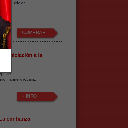
ra de Rubielos
€
COMPRAR
 de Iniciación a la
ogía
 Agosto
ino Harinero Alcañiz
+ INFO
La confianza'